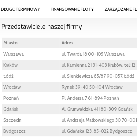
M DŁUGOTERMINOWY
FINANSOWANIE FLOTY
ZARZĄDZANIE F
Przedstawiciele naszej firmy
Miasto
Adres
Warszawa
ul. Twarda 18 00-105 Warszawa
Kraków
ul. Kamienna 21 31-403 Kraków, tel: 12
Łódź
ul. Sienkiewicza 85/87 90-057, Łódź
Wrocław
Rynek 39-40 50-104 Wrocław
Poznań
Pl. Andersa 7 61-894 Poznań
Gdańsk
Al. Grunwaldzka 411 80-309 Gdańsk
Szczecin
ul. Andrzeja Małkowskiego 30 70-001
Bydgoszcz
ul. Gdańska 123, 85-022 Bydgoszcz