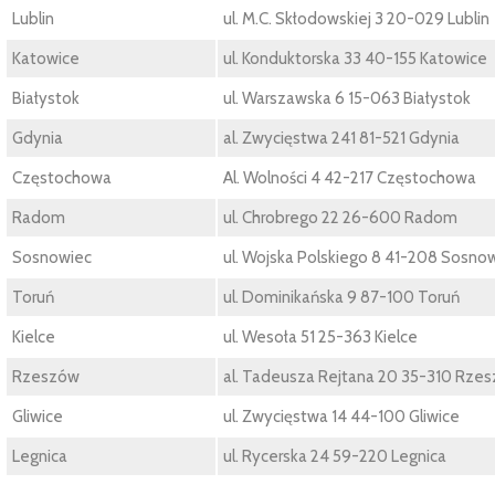
Lublin
ul. M.C. Skłodowskiej 3 20-029 Lublin
Katowice
ul. Konduktorska 33 40-155 Katowice
Białystok
ul. Warszawska 6 15-063 Białystok
Gdynia
al. Zwycięstwa 241 81-521 Gdynia
Częstochowa
Al. Wolności 4 42-217 Częstochowa
Radom
ul. Chrobrego 22 26-600 Radom
Sosnowiec
ul. Wojska Polskiego 8 41-208 Sosno
Toruń
ul. Dominikańska 9 87-100 Toruń
Kielce
ul. Wesoła 51 25-363 Kielce
Rzeszów
al. Tadeusza Rejtana 20 35-310 Rze
Gliwice
ul. Zwycięstwa 14 44-100 Gliwice
Legnica
ul. Rycerska 24 59-220 Legnica