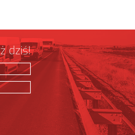
ż dziś!