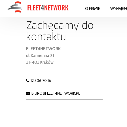
O FIRMIE
WYNAJE
Zachęcamy do
kontaktu
FLEET4NETWORK
ul. Kamienna 21
31-403 Kraków
12 306 70 16
BIURO@FLEET4NETWORK.PL